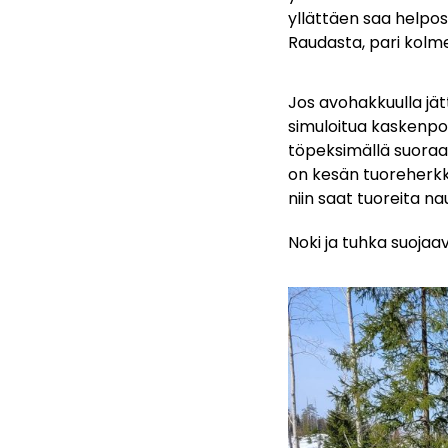
yllättäen saa helpost
Raudasta, pari kolm
Jos avohakkuulla jät
simuloitua kaskenpol
töpeksimällä suoraa
on kesän tuoreherkku,
niin saat tuoreita n
Noki ja tuhka suojaav