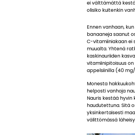
ei välttämättä kestä 
olisiko kuitenkin va
Ennen vanhaan, kun k
banaaneja saanut ost
C-vitamiiniakaan ei 
muualta. Yhtenä rat
kaskinauriiden kasva
vitamiinipitoisuus o
appelsiinilla (40 mg
Monesta hakkuukohte
helposti vanhoja nau
Nauris kestää hyvin 
haudutettuna. Sitä o
yksinkertaisesti m
välittömässä läheis