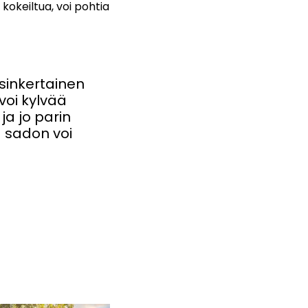
 kokeiltua, voi pohtia
ksinkertainen
voi kylvää
a jo parin
 sadon voi