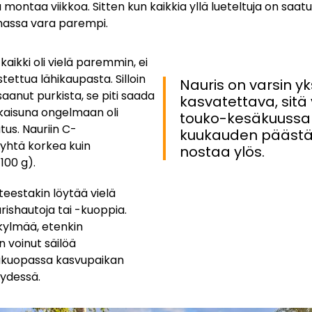
montaa viikkoa. Sitten kun kaikkia yllä lueteltuja on saatu
nhassa vara parempi.
aikki oli vielä paremmin, ei
ettua lähikaupasta. Silloin
Nauris on varsin y
saanut purkista, se piti saada
kasvatettava, sitä 
kaisuna ongelmaan oli
touko-kesäkuussa j
tus. Nauriin C-
kuukauden päästä
n yhtä korkea kuin
nostaa ylös.
/100 g).
estakin löytää vielä
rishautoja tai -kuoppia.
kylmää, etenkin
n voinut säilöä
aakuopassa kasvupaikan
yydessä.