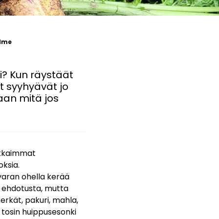
lme
? Kun räystäät
t syyhyävät jo
vaan mitä jos
nokkaimmat
oksia.
avaran ohella kerää
a ehdotusta, mutta
nkerkät, pakuri, mahla,
n, tosin huippusesonki