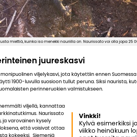
ta miettiä, kuinka iso menekki nauriilla on. Naurissato voi olla jopa 25 
rinteinen juureskasvi
a monipuolinen viljelykasvi, jota käytettiin ennen Suomess
äytti 1900-luvulla suosioon tullut peruna. Siksi naurista, ku
uomalaisten perinneruokien valmistukseen.
nemmälti viljellä, kannattaa
arkkinatutkimus. Naurissato
Vinkki!
, ja varovainen kysely
Kylvä esimerkiksi j
loksena, että voisivat ottaa
viikko heinäkuun lop
ista kokeeksi. Siemeniä