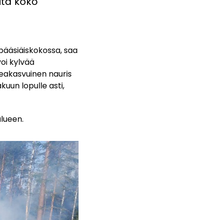
ita koko
 pääsiäiskokossa, saa
oi kylvää
peakasvuinen nauris
kuun lopulle asti,
alueen.