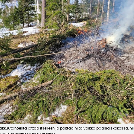
kkuutähteistä jättää itselleen ja polttaa niitä vaikka pääsiäiskokossa, ni