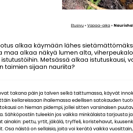
Etusivu
»
Vapaa-aika
»
Naurisha
otus alkaa käymään lähes sietämättömäksi
ja maa alkaa näkyä lumen alta, viherpeukalo
istutustöihin. Metsässä alkaa istutuskausi, 
in taimien sijaan nauriita?
 ovat takana päin ja talven selkä taittumassa, käyvät in
ittäin kellareissaan ihailemassa edellisen satokauden tuot
tokausi on hieman pidempi, jollei sitten varsinaisen puut
 Sähköpostiin tuleekin jos vaikka minkälaista tarjousta j
 ainakin: pettu, yrtit, jäkälä, tryffeli, koristehavut, kuuse
it. Osa näistä on sellaisia, joita voi kerätä vaikka vuosittai