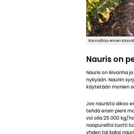
Kannattaa ennen kasvatus
Nauris on pe
Nauris on ikivanha j
nykyään. Nauriin syrj
käytetään monien s
Jos naurista aikoo e
tehdä ensin pieni m
voi olla 25 000 kg/ha
naapureilta tuotti tu
yhden tai kaksi naur