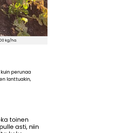
000 kg/ha.
a kuin perunaa
ten lanttuakin,
oka toinen
ulle asti, niin