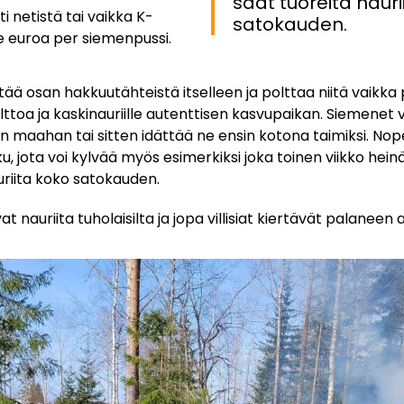
saat tuoreita nauri
i netistä tai vaikka K-
satokauden.
e euroa per siemenpussi.
tää osan hakkuutähteistä itselleen ja polttaa niitä vaikka
ttoa ja kaskinauriille autenttisen kasvupaikan. Siemenet v
n maahan tai sitten idättää ne ensin kotona taimiksi. No
 jota voi kylvää myös esimerkiksi joka toinen viikko heinä
auriita koko satokauden.
at nauriita tuholaisilta ja jopa villisiat kiertävät palaneen 