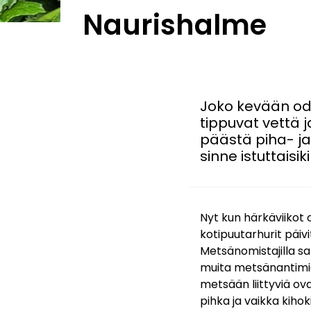
Naurishalme
Joko kevään od
tippuvat vettä 
päästä piha- ja 
sinne istuttaisik
Nyt kun härkäviikot
kotipuutarhurit päiv
Metsänomistajilla sa
muita metsänantimia.
metsään liittyviä ovat
pihka ja vaikka kihok