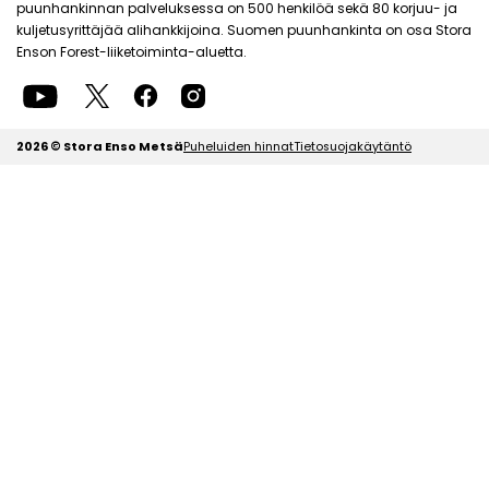
puunhankinnan palveluksessa on 500 henkilöä sekä 80 korjuu- ja
kuljetusyrittäjää alihankkijoina. Suomen puunhankinta on osa Stora
Enson Forest-liiketoiminta-aluetta.
2026 © Stora Enso Metsä
Puheluiden hinnat
Tietosuojakäytäntö