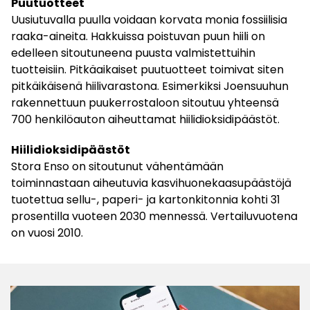
Puutuotteet
Uusiutuvalla puulla voidaan korvata monia fossiilisia
raaka-aineita. Hakkuissa poistuvan puun hiili on
edelleen sitoutuneena puusta valmistettuihin
tuotteisiin. Pitkäaikaiset puutuotteet toimivat siten
pitkäikäisenä hiilivarastona. Esimerkiksi Joensuuhun
rakennettuun puukerrostaloon sitoutuu yhteensä
700 henkilöauton aiheuttamat hiilidioksidipäästöt.
Hiilidioksidipäästöt
Stora Enso on sitoutunut vähentämään
toiminnastaan aiheutuvia kasvihuonekaasupäästöjä
tuotettua sellu-, paperi- ja kartonkitonnia kohti 31
prosentilla vuoteen 2030 mennessä. Vertailuvuotena
on vuosi 2010.