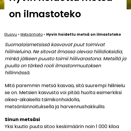
on ilmastoteko
Etusivu
»
Metsänhoito
»
Hyvin hoidettu metsä on ilmastoteko
Suomalaismetsissä kasvavat puut toimivat
hiilinieluina. Ne sitovat ilmassa olevaa hiilidioksidia,
minkä jälkeen puusto toimii hiilivarastona. Metsillä ja
puulla on tärkeä rooli ilmastonmuutoksen
hillinnässä.
Mitä paremmin metsä kasvaa, sitä suurempi hiilinielu
se on. Metsien kasvusta voi pitää huolta esimerkiksi
oikea-aikaisella taimikonhoidolla,
metsänlannoituksella ja harvennushakkuilla.
Sinun metsäsi
Yksi kuutio puuta sitoo keskimäärin noin 1 000 kiloa