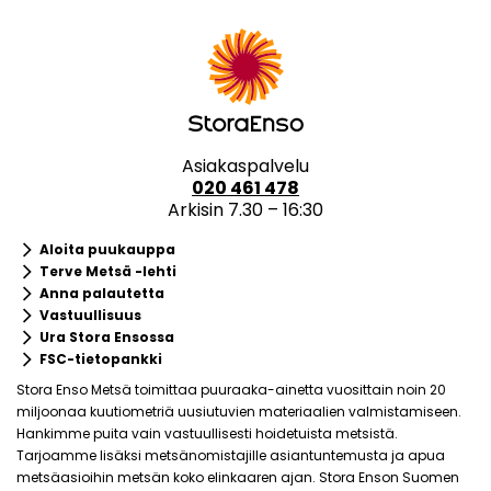
Asiakaspalvelu
020 461 478
Arkisin 7.30 – 16:30
keyboard_arrow_right
Aloita puukauppa
keyboard_arrow_right
Terve Metsä -lehti
keyboard_arrow_right
Anna palautetta
keyboard_arrow_right
Vastuullisuus
keyboard_arrow_right
Ura Stora Ensossa
keyboard_arrow_right
FSC-tietopankki
Stora Enso Metsä toimittaa puuraaka-ainetta vuosittain noin 20
miljoonaa kuutiometriä uusiutuvien materiaalien valmistamiseen.
Hankimme puita vain vastuullisesti hoidetuista metsistä.
Tarjoamme lisäksi metsänomistajille asiantuntemusta ja apua
metsäasioihin metsän koko elinkaaren ajan. Stora Enson Suomen