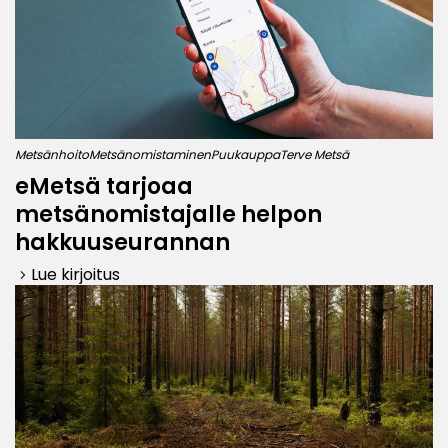
Metsänhoito
Metsänomistaminen
Puukauppa
Terve Metsä
eMetsä tarjoaa
metsänomistajalle helpon
hakkuuseurannan
Lue kirjoitus
keyboard_arrow_right