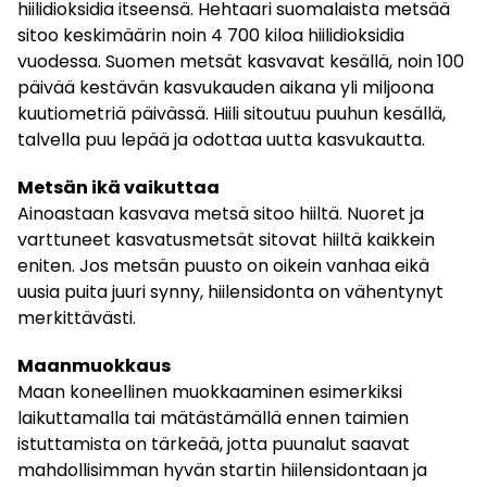
hiilidioksidia itseensä. Hehtaari suomalaista metsää
sitoo keskimäärin noin 4 700 kiloa hiilidioksidia
vuodessa. Suomen metsät kasvavat kesällä, noin 100
päivää kestävän kasvukauden aikana yli miljoona
kuutiometriä päivässä. Hiili sitoutuu puuhun kesällä,
talvella puu lepää ja odottaa uutta kasvukautta.
Metsän ikä vaikuttaa
Ainoastaan kasvava metsä sitoo hiiltä. Nuoret ja
varttuneet kasvatusmetsät sitovat hiiltä kaikkein
eniten. Jos metsän puusto on oikein vanhaa eikä
uusia puita juuri synny, hiilensidonta on vähentynyt
merkittävästi.
Maanmuokkaus
Maan koneellinen muokkaaminen esimerkiksi
laikuttamalla tai mätästämällä ennen taimien
istuttamista on tärkeää, jotta puunalut saavat
mahdollisimman hyvän startin hiilensidontaan ja