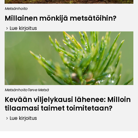
Metsänhoito
Millainen mönkijä metsätöihin?
Lue kirjoitus
keyboard_arrow_right
Metsänhoito
Terve Metsä
Kevään viljelykausi lähenee: Milloin
tilaamasi taimet toimitetaan?
Lue kirjoitus
keyboard_arrow_right