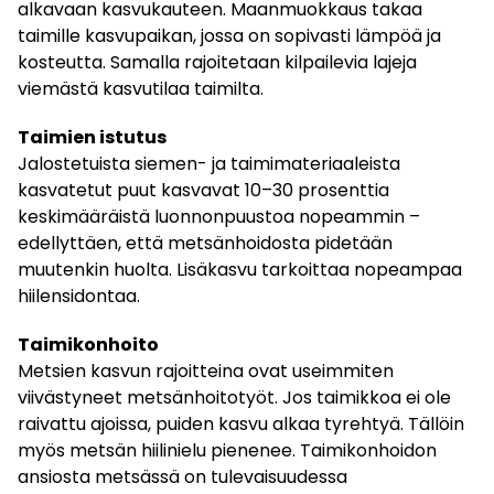
alkavaan kasvukauteen. Maanmuokkaus takaa
taimille kasvupaikan, jossa on sopivasti lämpöä ja
kosteutta. Samalla rajoitetaan kilpailevia lajeja
viemästä kasvutilaa taimilta.
Taimien istutus
Jalostetuista siemen- ja taimimateriaaleista
kasvatetut puut kasvavat 10–30 prosenttia
keskimääräistä luonnonpuustoa nopeammin –
edellyttäen, että metsänhoidosta pidetään
muutenkin huolta. Lisäkasvu tarkoittaa nopeampaa
hiilensidontaa.
Taimikonhoito
Metsien kasvun rajoitteina ovat useimmiten
viivästyneet metsänhoitotyöt. Jos taimikkoa ei ole
raivattu ajoissa, puiden kasvu alkaa tyrehtyä. Tällöin
myös metsän hiilinielu pienenee. Taimikonhoidon
ansiosta metsässä on tulevaisuudessa