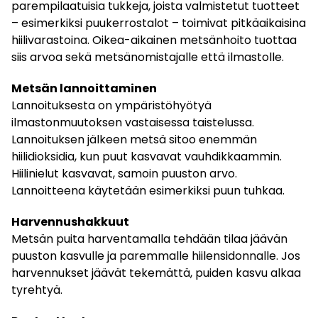
parempilaatuisia tukkeja, joista valmistetut tuotteet
– esimerkiksi puukerrostalot – toimivat pitkäaikaisina
hiilivarastoina. Oikea-aikainen metsänhoito tuottaa
siis arvoa sekä metsänomistajalle että ilmastolle.
Metsän lannoittaminen
Lannoituksesta on ympäristöhyötyä
ilmastonmuutoksen vastaisessa taistelussa.
Lannoituksen jälkeen metsä sitoo enemmän
hiilidioksidia, kun puut kasvavat vauhdikkaammin.
Hiilinielut kasvavat, samoin puuston arvo.
Lannoitteena käytetään esimerkiksi puun tuhkaa.
Harvennushakkuut
Metsän puita harventamalla tehdään tilaa jäävän
puuston kasvulle ja paremmalle hiilensidonnalle. Jos
harvennukset jäävät tekemättä, puiden kasvu alkaa
tyrehtyä.