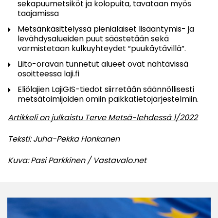
sekapuumetsiköt ja kolopuita, tavataan myös
taajamissa
Metsänkäsittelyssä pienialaiset lisääntymis- ja
levähdysalueiden puut säästetään sekä
varmistetaan kulkuyhteydet ”puukäytävillä”.
Liito-oravan tunnetut alueet ovat nähtävissä
osoitteessa laji.fi
Eliölajien LajiGIS-tiedot siirretään säännöllisesti
metsätoimijoiden omiin paikkatietojärjestelmiin.
Artikkeli on julkaistu Terve Metsä-lehdessä 1/2022
Teksti: Juha-Pekka Honkanen
Kuva: Pasi Parkkinen / Vastavalo.net