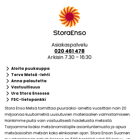
Asiakaspalvelu
020 461 478
Arkisin 7.30 – 16:30
keyboard_arrow_right
Aloita puukauppa
keyboard_arrow_right
Terve Metsä -lehti
keyboard_arrow_right
Anna palautetta
keyboard_arrow_right
Vastuullisuus
keyboard_arrow_right
Ura Stora Ensossa
keyboard_arrow_right
FSC-tietopankki
Stora Enso Metsä toimittaa puuraaka-ainetta vuosittain noin 20
miljoonaa kuutiometriä uusiutuvien materiaalien valmistamiseen.
Hankimme puita vain vastuullisesti hoidetuista metsistä.
Tarjoamme lisäksi metsänomistajille asiantuntemusta ja apua
metsäasioihin metsän koko elinkaaren ajan. Stora Enson Suomen