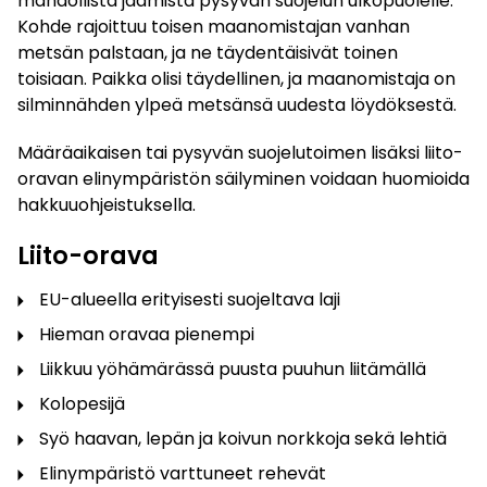
mahdollista jäämistä pysyvän suojelun ulkopuolelle.
Kohde rajoittuu toisen maanomistajan vanhan
metsän palstaan, ja ne täydentäisivät toinen
toisiaan. Paikka olisi täydellinen, ja maanomistaja on
silminnähden ylpeä metsänsä uudesta löydöksestä.
Määräaikaisen tai pysyvän suojelutoimen lisäksi liito-
oravan elinympäristön säilyminen voidaan huomioida
hakkuuohjeistuksella.
Liito-orava
EU-alueella erityisesti suojeltava laji
Hieman oravaa pienempi
Liikkuu yöhämärässä puusta puuhun liitämällä
Kolopesijä
Syö haavan, lepän ja koivun norkkoja sekä lehtiä
Elinympäristö varttuneet rehevät