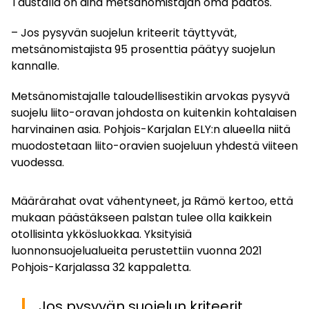
Taustalla on aina metsänomistajan oma päätös.
– Jos pysyvän suojelun kriteerit täyttyvät,
metsänomistajista 95 prosenttia päätyy suojelun
kannalle.
Metsänomistajalle taloudellisestikin arvokas pysyvä
suojelu liito-oravan johdosta on kuitenkin kohtalaisen
harvinainen asia. Pohjois-Karjalan ELY:n alueella niitä
muodostetaan liito-oravien suojeluun yhdestä viiteen
vuodessa.
Määrärahat ovat vähentyneet, ja Rämö kertoo, että
mukaan päästäkseen palstan tulee olla kaikkein
otollisinta ykkösluokkaa. Yksityisiä
luonnonsuojelualueita perustettiin vuonna 2021
Pohjois-Karjalassa 32 kappaletta.
Jos pysyvän suojelun kriteerit