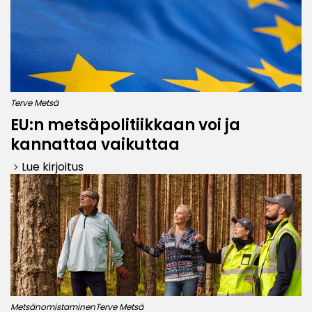
Terve Metsä
EU:n metsäpolitiikkaan voi ja
kannattaa vaikuttaa
Lue kirjoitus
keyboard_arrow_right
Metsänomistaminen
Terve Metsä