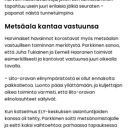
tapahtuu usein juuri erilaisia jälkiä seuraten –
papanat näistä tunnetuimpina.
Metsäala kantaa vastuunsa
Harvinaiset havainnot korostavat myös metsäalan
vastuullisen toiminnan merkitystä. Parkkinen sanoo,
että Juha Tukiainen ja Eemeli Haaranen toimivat
esimerkillisesti ja kantoivat vastuunsa juuri oikealla
tavalla.
– Liito-oravan elinympäristöstä ei ollut ennakolta
paikkatietoa. Luonto pääsi yllättämään, ja kuljettajan
oikea toiminta varmisti, että liito-oravan
elinolosuhteet säilyivät.
Kun katselmus ELY-keskuksen asiantuntijoiden
kanssa oli tehty, Parkkinen soitti metsänomistajalle
ja esitti kaksi vaihtoehtoa: parhaassa tapauksessa