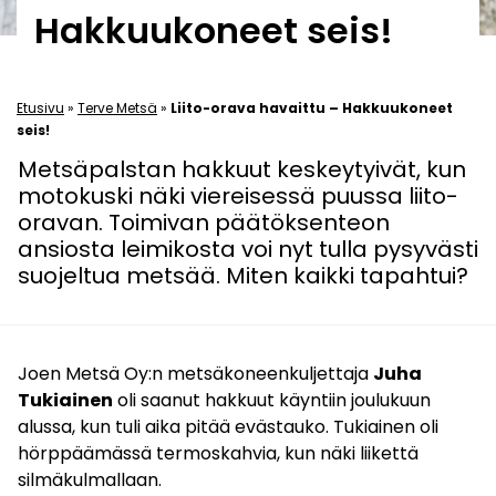
Hakkuukoneet seis!
Etusivu
»
Terve Metsä
»
Liito-orava havaittu – Hakkuukoneet
seis!
Metsäpalstan hakkuut keskeytyivät, kun
motokuski näki viereisessä puussa liito-
oravan. Toimivan päätöksenteon
ansiosta leimikosta voi nyt tulla pysyvästi
suojeltua metsää. Miten kaikki tapahtui?
Joen Metsä Oy:n metsäkoneenkuljettaja
Juha
Tukiainen
oli saanut hakkuut käyntiin joulukuun
alussa, kun tuli aika pitää evästauko. Tukiainen oli
hörppäämässä termoskahvia, kun näki liikettä
silmäkulmallaan.