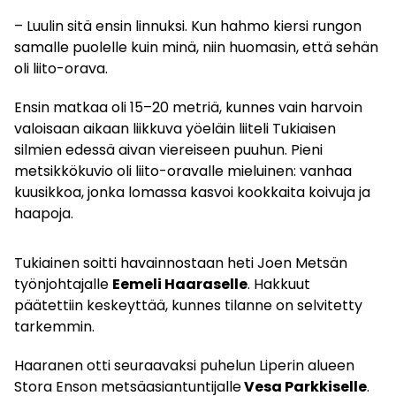
– Luulin sitä ensin linnuksi. Kun hahmo kiersi rungon
samalle puolelle kuin minä, niin huomasin, että sehän
oli liito-orava.
Ensin matkaa oli 15–20 metriä, kunnes vain harvoin
valoisaan aikaan liikkuva yöeläin liiteli Tukiaisen
silmien edessä aivan viereiseen puuhun. Pieni
metsikkökuvio oli liito-oravalle mieluinen: vanhaa
kuusikkoa, jonka lomassa kasvoi kookkaita koivuja ja
haapoja.
Tukiainen soitti havainnostaan heti Joen Metsän
työnjohtajalle
Eemeli Haaraselle
. Hakkuut
päätettiin keskeyttää, kunnes tilanne on selvitetty
tarkemmin.
Haaranen otti seuraavaksi puhelun Liperin alueen
Stora Enson metsäasiantuntijalle
Vesa Parkkiselle
.