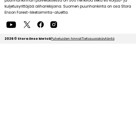
puunhankinnan palveluksessa on 500 henkilöä sekä 80 korjuu- ja
kuljetusyrittäjää alihankkijoina. Suomen puunhankinta on osa Stora
Enson Forest-liiketoiminta-aluetta.
2026 © Stora Enso Metsä
Puheluiden hinnat
Tietosuojakäytäntö