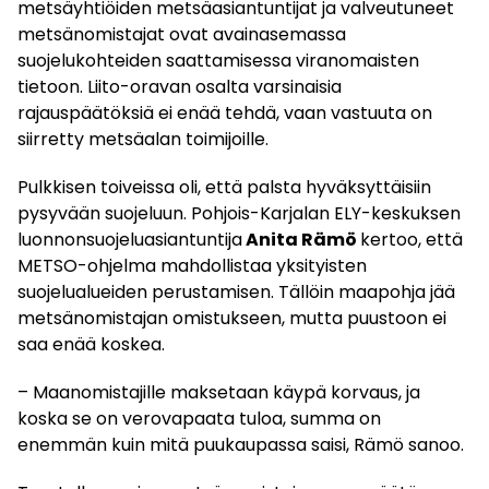
metsäyhtiöiden metsäasiantuntijat ja valveutuneet
metsänomistajat ovat avainasemassa
suojelukohteiden saattamisessa viranomaisten
tietoon. Liito-oravan osalta varsinaisia
rajauspäätöksiä ei enää tehdä, vaan vastuuta on
siirretty metsäalan toimijoille.
Pulkkisen toiveissa oli, että palsta hyväksyttäisiin
pysyvään suojeluun. Pohjois-Karjalan ELY-keskuksen
luonnonsuojeluasiantuntija
Anita Rämö
kertoo, että
METSO-ohjelma mahdollistaa yksityisten
suojelualueiden perustamisen. Tällöin maapohja jää
metsänomistajan omistukseen, mutta puustoon ei
saa enää koskea.
– Maanomistajille maksetaan käypä korvaus, ja
koska se on verovapaata tuloa, summa on
enemmän kuin mitä puukaupassa saisi, Rämö sanoo.