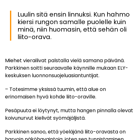
Luulin sitä ensin linnuksi. Kun hahmo
kiersi rungon samalle puolelle kuin
minä, niin huomasin, että sehän oli
liito-orava.
Miehet vierailivat palstalla vielä samana päivänä.
Parkkinen soitti seuraavalle käynnille mukaan ELY-
keskuksen luonnonsuojeluasiantuntijat.
– Totesimme yksissä tuumin, että alue on
erinomaisen hyvä kohde liito-oraville.
Pesäpuuta ei löytynyt, mutta hangen pinnalla olevat
koivunurvut kielivät syömäjäljistä.
Parkkinen sanoo, että yöeläjänä liito-oravasta on
harvoin näköhavaintoja, joten sen tunnistaminen