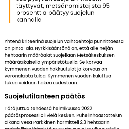
täyttyvät, metsänomistajista 95
prosenttia päätyy suojelun
kannalle.
Yhtenä kriteerinä suojelun vaihto­ehtoja punnittaessa
on pinta-ala. Nyrkkisääntönä on, että alle neljän
hehtaarin määräalat suojellaan Metsäkeskuksen
määräaikaisella ympäristötuella. Se korvaa
kymmenen vuoden hakkuutulot ja korvaus on
veronalaista tuloa. Kymmenen vuoden kuluttua
tukea voidaan hakea uudestaan.
Suojelutilanteen päätös
Tätä juttua tehdessä helmikuussa 2022
päätösprosessi oli vielä kesken. Puhelinhaastattelun
aikana Vesa Parkkinen harmitteli 2,3 hehtaarin