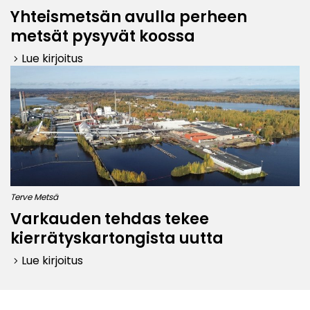
Yhteismetsän avulla perheen
metsät pysyvät koossa
Lue kirjoitus
keyboard_arrow_right
Terve Metsä
Varkauden tehdas tekee
kierrätyskartongista uutta
Lue kirjoitus
keyboard_arrow_right