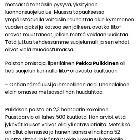
metsästä tehtäisiin pysyvä, yksityinen
luonnonsuojelualue. Muussa tapauksessa
ympäristötuella voitaisiin rauhoittaa alue kymmenen
vuoden ajaksi ja katsoa sen jälkeen, ovatko liito-
oravat muuttaneet, jolloin metsä voidaan uudistaa.
Tätä juttua tehdessämme suojelumalli ja sen ehdot
olivat vielä muodostumassa.
Palstan omistaja, liperiläinen
Pekka Pulkkinen
oli
heti suojelun kannalla liito-oravasta kuultuaan.
– Onhan tämä uusi ja ihmeellinen asia. Uhanalainen
eläin omassa metsässä! hän huudahtaa.
Pulkkisen palsta on 2,3 hehtaarin kokoinen.
Puustoarvio oli lähes 500 kuutiota. Hän arvioi, että
jykevät kuuset voivat olla yli satavuotiaita. Metsikkö
on ollut olemassa jo hänen isänsä elinaikana 52
vuotta sitten, ja isäntä itsekin lukeutuu ikämiehiin.