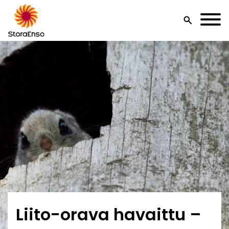
search
Liito-orava havaittu –