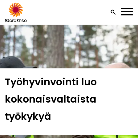
search
Työhyvinvointi luo
kokonaisvaltaista
työkykyä