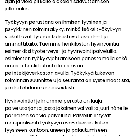
ajan ja vielä pitkälle eläkeiän saavuttamisen
jälkeenkin.
Työkyvyn perustana on ihmisen fyysinen ja
psyykkinen toimintakyky, minkä lisäksi työkykyyn
vaikuttavat työhön kohdistuvat asenteet ja
ammattitaito. Tuemme henkilöstön hyvinvointia
esimerkiksi työterveys- ja hyvinvointipalveluilla,
esimiesten työkykyjohtamiseen panostamalla sekä
omasta henkilöstöstä koostuvan
pelintekijäverkoston avulla. Työkykyä tukevan
toiminnan suunnittelu ja seuranta on systemaattista,
ja sitä tehdään organisoidusti.
Hyvinvointiohjelmamme perusta on laaja
palvelutarjonta, josta jokainen voi valita juuri hänelle
parhaiten sopivia palveluita. Palvelut liittyvät
monipuolisesti työkyvyn osa-alueisiin, kuten
fyysiseen kuntoon, uneen ja palautumiseen,