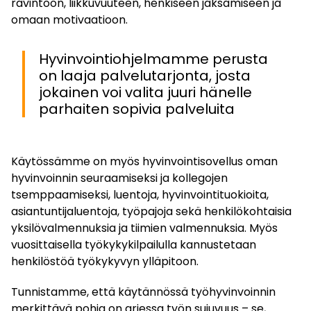
ravintoon, liikkuvuuteen, henkiseen jaksamiseen ja
omaan motivaatioon.
Hyvinvointiohjelmamme perusta
on laaja palvelutarjonta, josta
jokainen voi valita juuri hänelle
parhaiten sopivia palveluita
Käytössämme on myös hyvinvointisovellus oman
hyvinvoinnin seuraamiseksi ja kollegojen
tsemppaamiseksi, luentoja, hyvinvointituokioita,
asiantuntijaluentoja, työpajoja sekä henkilökohtaisia
yksilövalmennuksia ja tiimien valmennuksia. Myös
vuosittaisella työkykykilpailulla kannustetaan
henkilöstöä työkykyvyn ylläpitoon.
Tunnistamme, että käytännössä työhyvinvoinnin
merkittävä pohja on arjessa työn sujuvuus – se,