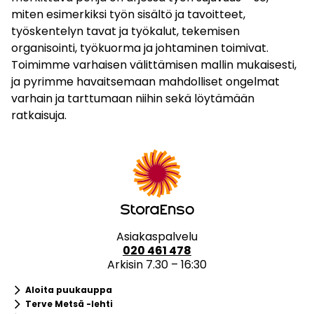
miten esimerkiksi työn sisältö ja tavoitteet,
työskentelyn tavat ja työkalut, tekemisen
organisointi, työkuorma ja johtaminen toimivat.
Toimimme varhaisen välittämisen mallin mukaisesti,
ja pyrimme havaitsemaan mahdolliset ongelmat
varhain ja tarttumaan niihin sekä löytämään
ratkaisuja.
Asiakaspalvelu
020 461 478
Arkisin 7.30 – 16:30
keyboard_arrow_right
Aloita puukauppa
keyboard_arrow_right
Terve Metsä -lehti