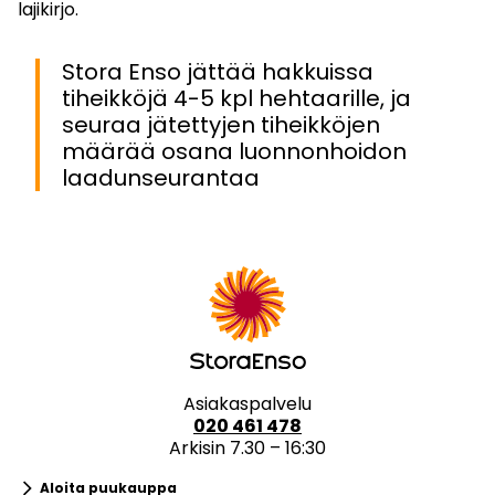
lajikirjo.
Stora Enso jättää hakkuissa
tiheikköjä 4-5 kpl hehtaarille, ja
seuraa jätettyjen tiheikköjen
määrää osana luonnonhoidon
laadunseurantaa
Asiakaspalvelu
020 461 478
Arkisin 7.30 – 16:30
keyboard_arrow_right
Aloita puukauppa