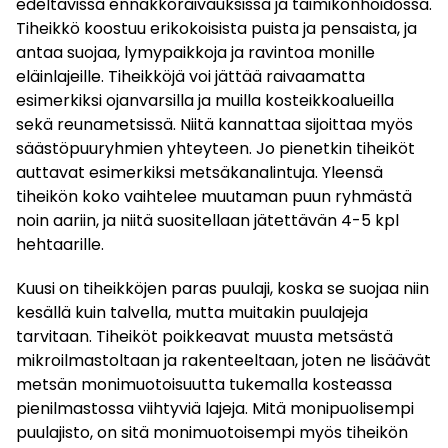
edeltävissä ennakkoraivauksissa ja taimikonhoidossa.
Tiheikkö koostuu erikokoisista puista ja pensaista, ja
antaa suojaa, lymypaikkoja ja ravintoa monille
eläinlajeille. Tiheikköjä voi jättää raivaamatta
esimerkiksi ojanvarsilla ja muilla kosteikkoalueilla
sekä reunametsissä. Niitä kannattaa sijoittaa myös
säästöpuuryhmien yhteyteen. Jo pienetkin tiheiköt
auttavat esimerkiksi metsäkanalintuja. Yleensä
tiheikön koko vaihtelee muutaman puun ryhmästä
noin aariin, ja niitä suositellaan jätettävän 4-5 kpl
hehtaarille.
Kuusi on tiheikköjen paras puulaji, koska se suojaa niin
kesällä kuin talvella, mutta muitakin puulajeja
tarvitaan. Tiheiköt poikkeavat muusta metsästä
mikroilmastoltaan ja rakenteeltaan, joten ne lisäävät
metsän monimuotoisuutta tukemalla kosteassa
pienilmastossa viihtyviä lajeja. Mitä monipuolisempi
puulajisto, on sitä monimuotoisempi myös tiheikön